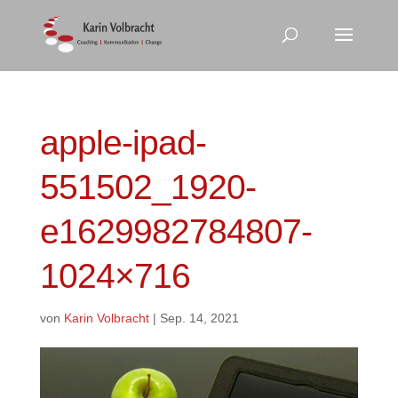
apple-ipad-
551502_1920-
e1629982784807-
1024×716
von
Karin Volbracht
|
Sep. 14, 2021