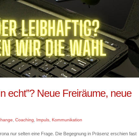
“in echt”? Neue Freiräume, neue
hange
,
Coaching
,
Impuls
,
Kommunikation
rona nur selten eine Frage. Die Begegnung in Präsenz erschien fast