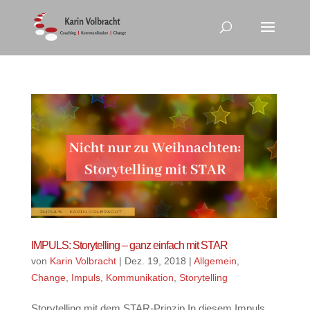
IMPULS: Storytelling – ganz einfach mit STAR
von
Karin Volbracht
|
Dez. 19, 2018
|
Allgemein
,
Change
,
Impuls
,
Kommunikation
,
Storytelling
Storytelling mit dem STAR-Prinzip In diesem Impuls