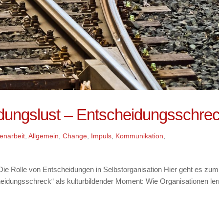
ungslust – Entscheidungsschre
enarbeit
,
Allgemein
,
Change
,
Impuls
,
Kommunikation
,
ie Rolle von Entscheidungen in Selbstorganisation Hier geht es zum
idungsschreck“ als kulturbildender Moment: Wie Organisationen ler